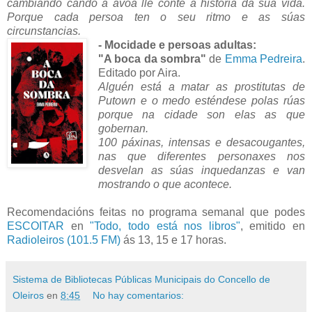
cambiando cando a avoa lle conte a historia da súa vida.
Porque cada persoa ten o seu ritmo e as súas
circunstancias.
- Mocidade e persoas adultas:
"A boca da sombra"
de
Emma Pedreira
.
Editado por Aira.
Alguén está a matar as prostitutas de
Putown e o medo esténdese polas rúas
porque na cidade son elas as que
gobernan.
100 páxinas, intensas e desacougantes,
nas que diferentes personaxes nos
desvelan as súas inquedanzas e van
mostrando o que acontece.
Recomendacións feitas no programa semanal que podes
ESCOITAR
en
"Todo, todo está nos libros"
, emitido en
Radioleiros (101.5 FM)
ás 13, 15 e 17 horas.
Sistema de Bibliotecas Públicas Municipais do Concello de
Oleiros
en
8:45
No hay comentarios: