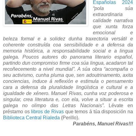
Españolas 2024
“pola súa
extraordinaria
calidade narrativa
que xunta forza
emocional e
beleza formal e a solidez dunha traxectoria versátil e
coherente construída coa sensibilidade e a defensa da
memoria histórica, a responsabilidade social e a lingua
galega. Poucos autores do panorama literario español,
partindo dun compromiso firme coa súa lingua, acadaron tal
recoñecemento a nivel mundial”. A súa obra “acompaña o
seu activismo, cunha pluma que, sen adoutrinamento, axita
conciencias, induce á reflexión e estimula o pensamento
cara a defensa da pluralidade lingüística e cultural e a
igualdade de xénero. Manuel Rivas, cunha voz poderosa e
singular, crea literatura e, con ela, volve a situar a escrita
galega no olimpo das Letras Nacionais”
. Lévate en
préstamo os
libros de Rivas
que temos á túa disposición na
Biblioteca Central Rialeda
(Perillo).
Parabéns, Manuel Rivas!!!