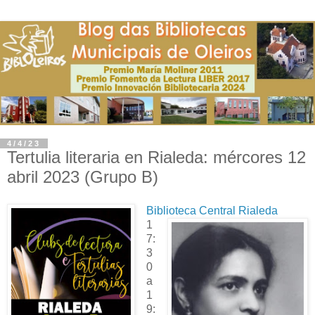
4/4/23
Tertulia literaria en Rialeda: mércores 12
abril 2023 (Grupo B)
Biblioteca Central Rialeda
1
7:
3
0
a
1
9: